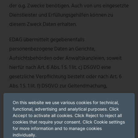
der o.g. Zwecke benötigen. Auch von uns eingesetzte
Dienstleister und Erfüllungsgehilfen können zu
diesem Zweck Daten erhalten.
EDAG übermittelt gegebenenfalls
personenbezogene Daten an Gerichte,
Aufsichtsbehörden oder Anwaltskanzleien, soweit
hierfür nach Art. 6 Abs. 1 S. 1 lit. c) DSGVO eine
gesetzliche Verpflichtung besteht oder nach Art. 6
Abs. 1 S. 1 lit. f) DSGVO zur Geltendmachung,
Ausübung oder Verteidigung von Rechtsansprüchen
On this website we use various cookies for technical,
erforderlich ist und kein Grund zu der Annahme
functional, advertising and analytical purposes. Click
besteht, dass unsere Geschäftspartner ein
Accept to activate all cookies. Click Reject to reject all
überwiegendes schutzwürdiges Interesse an der
cookies that require your consent. Click Cookie settings
for more information and to manage cookies
Nichtweitergabe der Daten haben.
individually.