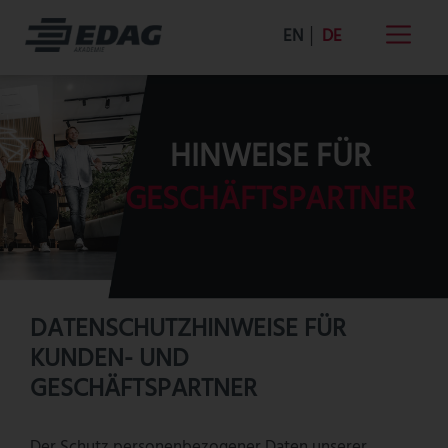
Skip
EN
│
DE
to
Toggle
content
Navigati
Schulungsangebote
HINWEISE FÜR
Leistungsangebot
GESCHÄFTSPARTNER
Die Akademie
Standorte
DATENSCHUTZHINWEISE FÜR
KUNDEN- UND
Kontakt
GESCHÄFTSPARTNER
Der Schutz personenbezogener Daten unserer