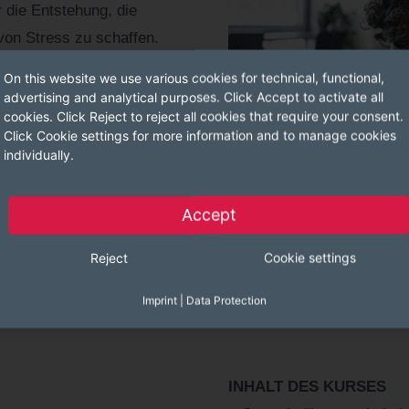
 die Entstehung, die
on Stress zu schaffen.
On this website we use various cookies for technical, functional,
elt und beide Themen auf
advertising and analytical purposes. Click Accept to activate all
hrungskräften angewendet.
cookies. Click Reject to reject all cookies that require your consent.
Click Cookie settings for more information and to manage cookies
individually.
iduellen
Accept
gerne zur Verfügung.
Reject
Cookie settings
Imprint
|
Data Protection
INHALT DES KURSES