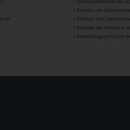
en
+
Stressindikatoren bei si
+
Einsatz von Stressmana
kraft
+
Einfluss von Unternehme
+
Konzept der Resilienz v
+
Anwendungsprinzipien k